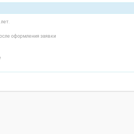
лет.
осле оформления заявки
е