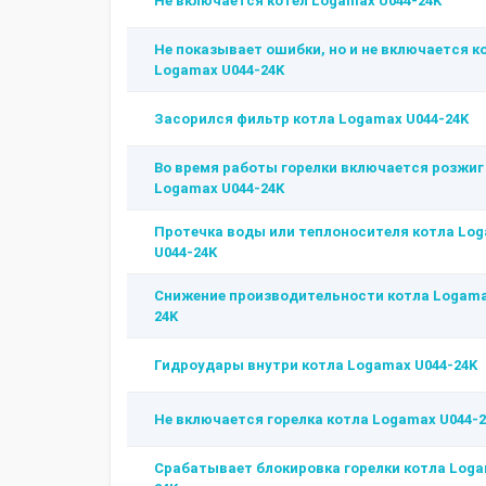
Не включается котёл Logamax U044-24K
Не показывает ошибки, но и не включается к
Logamax U044-24K
Засорился фильтр котла Logamax U044-24K
Во время работы горелки включается розжиг
Logamax U044-24K
Протечка воды или теплоносителя котла Lo
U044-24K
Снижение производительности котла Logama
24K
Гидроудары внутри котла Logamax U044-24K
Не включается горелка котла Logamax U044-
Срабатывает блокировка горелки котла Loga