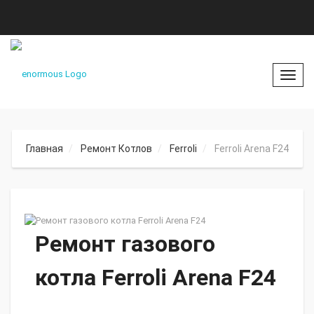
Toggl
naviga
Главная
Ремонт Котлов
Ferroli
Ferroli Arena F24
Ремонт газового
котла Ferroli Arena F24